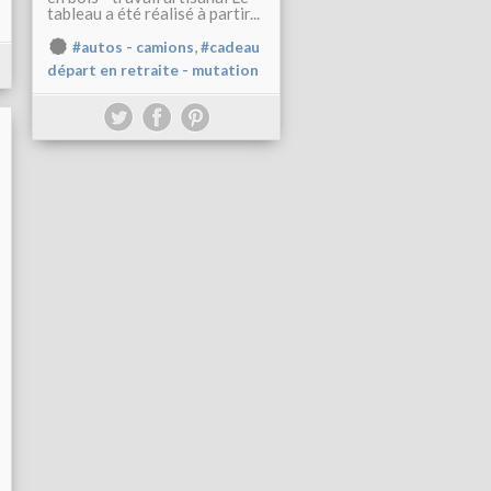
tableau a été réalisé à partir...
,
#autos - camions
#cadeau
départ en retraite - mutation