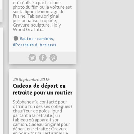
été réalisé à partir d'une
photo du film ou la voiture est
sur la ligne de montage de
l'usine. Tableau original
personnalisé, trophée,
Gravure, sculpture. Holy
Wood Graffiti...
,
#autos - camions
#Portraits d' Artistes
25 Septembre 2016
Cadeau de départ en
retraite pour un routier
Stéphane m'a contacté pour
offrir à l'un des ses collègues (
chauffeur de poids-lourd
partant à la retraite ) un
tableau où apparait son
camion. Cadeau original pour
départ en retraite : Gravure
en bois - travail artisanal Le