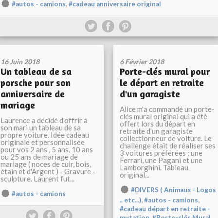
,
#autos - camions
#cadeau anniversaire original
16 Juin 2018
6 Février 2018
Un tableau de sa
Porte-clés mural pour
porsche pour son
le départ en retraite
anniversaire de
d'un garagiste
mariage
Alice m'a commandé un porte-
clés mural original qui a été
Laurence a décidé d'offrir à
offert lors du départ en
son mari un tableau de sa
retraite d'un garagiste
propre voiture. Idée cadeau
collectionneur de voiture. Le
originale et personnalisée
challenge était de réaliser ses
pour vos 2 ans , 5 ans, 10 ans
3 voitures préférées : une
ou 25 ans de mariage de
Ferrari, une Pagani et une
mariage ( noces de cuir, bois,
Lamborghini. Tableau
étain et d'Argent ) - Gravure -
original...
sculpture. Laurent fut...
#DIVERS ( Animaux - Logos
#autos - camions
,
,
.. etc...)
#autos - camions
#cadeau départ en retraite -
,
mutation
#Porte-clés Mural