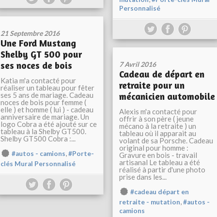
Personnalisé
21 Septembre 2016
Une Ford Mustang
Shelby GT 500 pour
ses noces de bois
7 Avril 2016
Cadeau de départ en
Katia m'a contacté pour
retraite pour un
réaliser un tableau pour fêter
ses 5 ans de mariage. Cadeau
mécanicien automobile
noces de bois pour femme (
elle ) et homme ( lui ) - cadeau
Alexis m'a contacté pour
anniversaire de mariage. Un
offrir à son père ( jeune
logo Cobra a été ajouté sur ce
mécano à la retraite ) un
tableau à la Shelby GT500.
tableau où il apparait au
Shelby GT500 Cobra :...
volant de sa Porsche. Cadeau
original pour homme :
,
#autos - camions
#Porte-
Gravure en bois - travail
artisanal Le tableau a été
clés Mural Personnalisé
réalisé à partir d'une photo
prise dans les...
#cadeau départ en
,
retraite - mutation
#autos -
camions