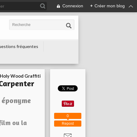
Connexion
+
Créer mon blog
estions fréquentes
Holy Wood Graffiti
 Carpenter
lm éponyme
0
film ou la
Repost