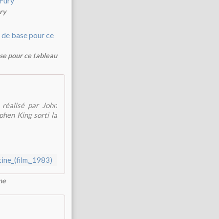
ry
ase pour ce tableau
 réalisé par John
hen King sorti la
tine_(film,_1983)
ne