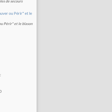
les de secours
u Périr" et le blason
:
0