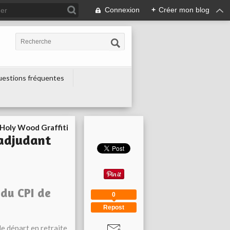
Connexion
+
Créer mon blog
estions fréquentes
Holy Wood Graffiti
 adjudant
du CPI de
0
Repost
le départ en retraite