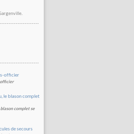
Gargenville.
----------------------
----------------------
officier
e blason complet se