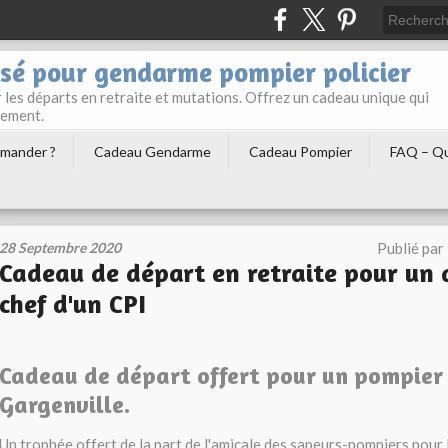
sé pour gendarme pompier policier
les départs en retraite et mutations. Offrez un cadeau unique qui
gement.
mander ?
Cadeau Gendarme
Cadeau Pompier
FAQ – Qu
28 Septembre 2020
Publié par
Cadeau de départ en retraite pour un
chef d'un CPI
Cadeau de départ offert pour un pompier 
Gargenville.
Un trophée offert de la part de l'amicale des sapeurs-pompiers pour 