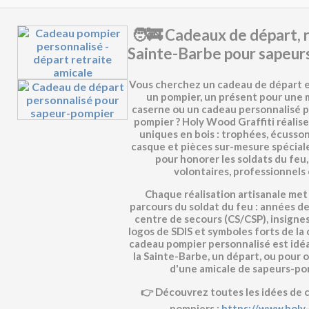
🧑‍🚒 Cadeaux de départ, 
Sainte-Barbe pour sapeur
Vous cherchez un
cadeau de départ e
un pompier
, un présent pour une
caserne
ou un
cadeau personnalisé p
pompier
? Holy Wood Graffiti réalise
uniques en bois : trophées, écusson
casque et pièces sur-mesure spécia
pour honorer les
soldats du feu
volontaires, professionnels 
Chaque réalisation artisanale met 
parcours du soldat du feu : années de
centre de secours (CS/CSP), insignes
logos de SDIS et symboles forts de la
cadeau pompier personnalisé
est idéa
la
Sainte-Barbe
, un
départ
, ou pour o
d'une
amicale de sapeurs-po
👉 Découvrez toutes les idées de
pompiers
:
https://www.holy