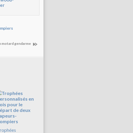
ier
mpiers
un motard gendarme
rophées