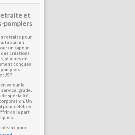
retraite et
s-pompiers
n retraite pour
mutation en
our un sapeur-
 des créations
s, plaques de
lement conçues
, pompiers
et JSP
.
en valeur le
 service, grade,
 de spécialité,
 corporation. Un
l pour célébrer
ffrir de la part
mpiers
.
cadeaux pour
-wood-