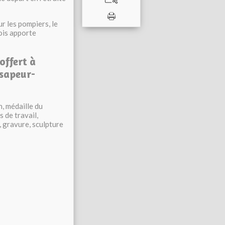
ur les pompiers, le
bois apporte
offert à
 sapeur-
, médaille du
s de travail,
, gravure, sculpture