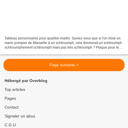
Tableau personnalisé pour quartier-maitre. Saviez-vous que si l'on mixe un
marin pompier de Marseille à un schtroumph, cela donnerait un schtroumph
schtroumphement schtroumph mais pas très schtroumph ? Plaque pour le
départ d'un marin pompier de Marseille...
Page suivante >
Hébergé par Overblog
Top articles
Pages
Contact
Signaler un abus
C.G.U.