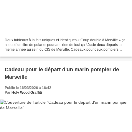
Deux tableaux à la fois uniques et identiques « Coup double à Merville » ça
a tout d’un titre de polar et pourtant, rien de tout ça ! Juste deux départs la
même année au sein du CIS de Merville. Cadeaux pour deux pompiers
partant à la retraite en même...
Cadeau pour le départ d'un marin pompier de
Marseille
Publié le 16/03/2026 à 16:42
Par
Holy Wood Graffiti