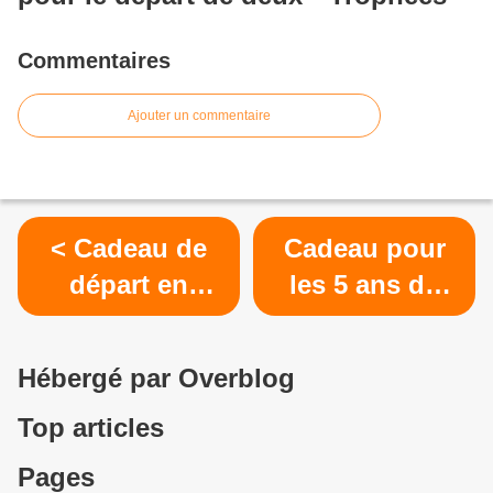
Sapeurs-Pompiers
Commentaires
Ajouter un commentaire
< Cadeau de
Cadeau pour
départ en
les 5 ans de
retraite pour un
l'entreprise
adjudant chef
KELT
Hébergé par Overblog
d'un CPI
Amplification >
Top articles
Pages