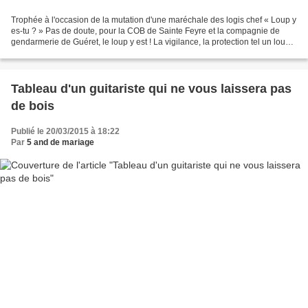
Trophée à l'occasion de la mutation d'une maréchale des logis chef « Loup y
es-tu ? » Pas de doute, pour la COB de Sainte Feyre et la compagnie de
gendarmerie de Guéret, le loup y est ! La vigilance, la protection tel un loup !
C’est ce que l’on peut...
Tableau d'un guitariste qui ne vous laissera pas
de bois
Publié le 20/03/2015 à 18:22
Par
5 and de mariage