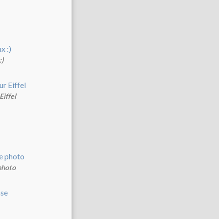
:)
Eiffel
photo