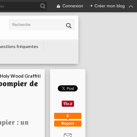
Connexion
+
Créer mon blog
estions fréquentes
Holy Wood Graffiti
 pompier de
0
pier : un
Repost