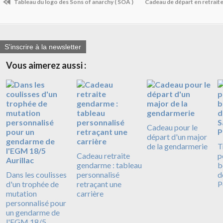
Tableau du logo des Sons of anarchy ( SOA )
Cadeau de départ en retrai
S'inscrire à la newsletter
Vous aimerez aussi :
Cadeau pour le
départ d'un major
de la gendarmerie
T
Cadeau retraite
p
gendarme : tableau
b
Dans les coulisses
personnalisé
d
d'un trophée de
retraçant une
P
mutation
carrière
personnalisé pour
un gendarme de
l'EGM 18/5