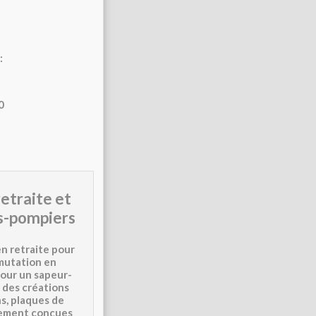
:
0
retraite et
s-pompiers
n retraite pour
mutation en
our un sapeur-
 des créations
s, plaques de
lement conçues