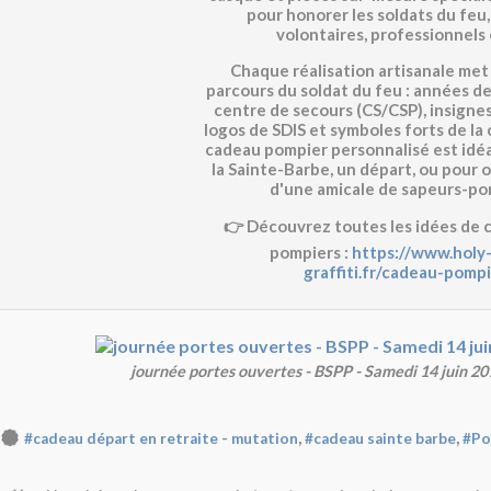
pour honorer les
soldats du feu
volontaires, professionnels 
Chaque réalisation artisanale met 
parcours du soldat du feu : années de
centre de secours (CS/CSP), insignes
logos de SDIS et symboles forts de la
cadeau pompier personnalisé
est idéa
la
Sainte-Barbe
, un
départ
, ou pour o
d'une
amicale de sapeurs-po
👉 Découvrez toutes les idées de
pompiers
:
https://www.holy
graffiti.fr/cadeau-pomp
journée portes ouvertes - BSPP - Samedi 14 juin 20
,
,
#cadeau départ en retraite - mutation
#cadeau sainte barbe
#Po