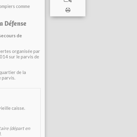
s pompiers comme
a Défense
secours de
vertes organisée par
014 sur le parvis de
quartier de la
 parvis.
ieille caisse.
aire (départ en
.