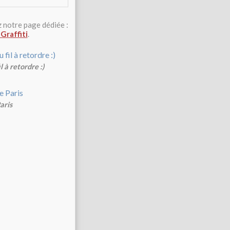
z notre page dédiée :
Graffiti
.
 à retordre :)
aris