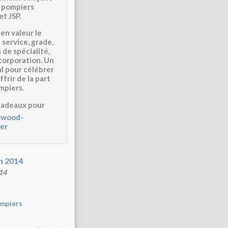
, pompiers
et JSP
.
en valeur le
 service, grade,
 de spécialité,
 corporation. Un
l pour célébrer
ffrir de la part
mpiers
.
cadeaux pour
-wood-
ier
14
mpiers