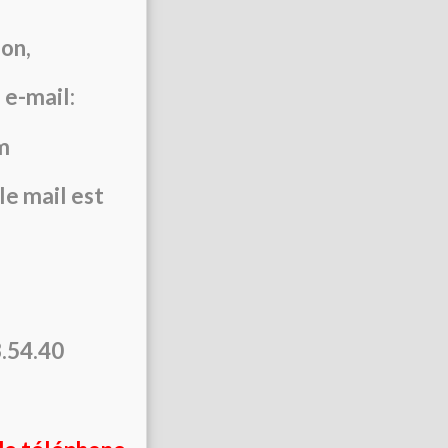
on,
 e-mail:
m
 le mail est
3.54.40