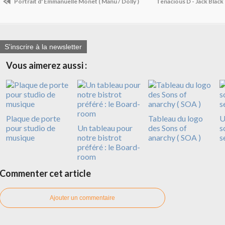
Portrait d' Emmanuelle Monet ( Manu / Dolly )
Tenacious D - Jack Black 
S'inscrire à la newsletter
Vous aimerez aussi :
Plaque de porte
Tableau du logo
U
pour studio de
Un tableau pour
des Sons of
s
musique
notre bistrot
anarchy ( SOA )
s
préféré : le Board-
room
Commenter cet article
Ajouter un commentaire