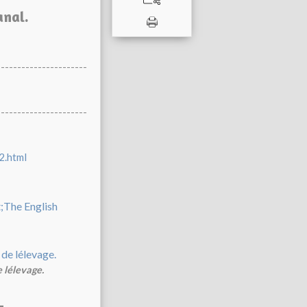
anal.
----------------------
----------------------
2.html
e lélevage.
-