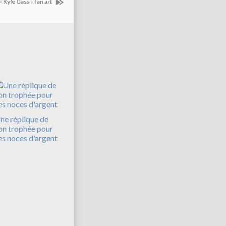
- Kyle Gass - fan art
ne réplique de
on trophée pour
es noces d'argent