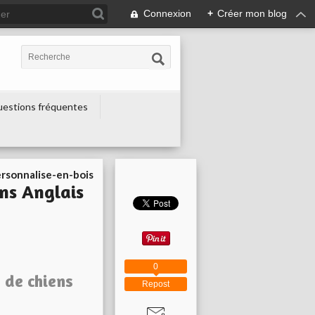
Connexion
+
Créer mon blog
estions fréquentes
ersonnalise-en-bois
ens Anglais
0
 de chiens
Repost