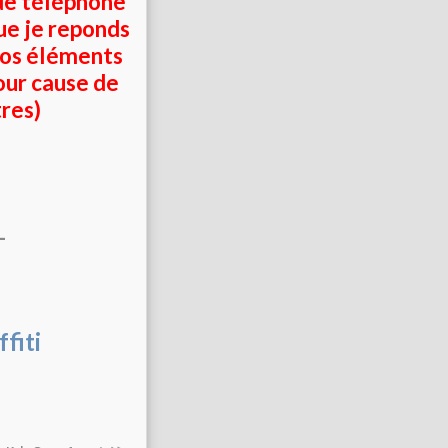
de téléphone
que je reponds
vos éléments
our cause de
res)
-