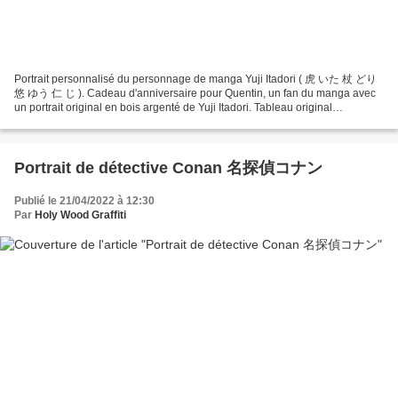
Portrait personnalisé du personnage de manga Yuji Itadori ( 虎 いた 杖 どり
悠 ゆう 仁 じ ). Cadeau d'anniversaire pour Quentin, un fan du manga avec
un portrait original en bois argenté de Yuji Itadori. Tableau original
personnalisé pour fan de personnages de bandes...
Portrait de détective Conan 名探偵コナン
Publié le 21/04/2022 à 12:30
Par
Holy Wood Graffiti