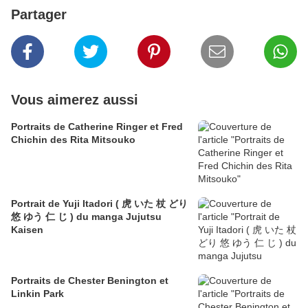
Partager
Vous aimerez aussi
Portraits de Catherine Ringer et Fred
Chichin des Rita Mitsouko
Portrait de Yuji Itadori ( 虎 いた 杖 どり
悠 ゆう 仁 じ ) du manga Jujutsu
Kaisen
Portraits de Chester Benington et
Linkin Park