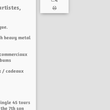
rtistes,
que.
ish heavy metal
s commerciaux
albums
x / cadeaux
single 45 tours
 the 7th son