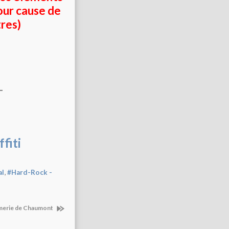
our cause de
res)
-
,
al
#Hard-Rock -
rmerie de Chaumont