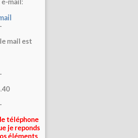
 e-mail:
mail
-
 le mail est
-
4.40
-
de téléphone
que je reponds
vos éléments