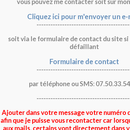
vous pouvez me contacter soit sur mon
Cliquez ici pour m'envoyer un e-
----------------------------------------
soit via le formulaire de contact du site si
défaillant
Formulaire de contact
----------------------------------------
par téléphone ou SMS: 07.50.33.5
----------------------------------------
Ajouter dans votre message votre numéro 
afin que je puisse vous recontacter car lors
aux mails, certains vont directement dans 