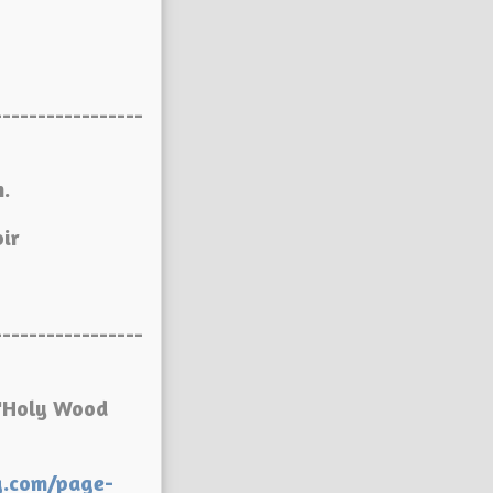
-----------------
.
oir
-----------------
d'Holy Wood
og.com/page-