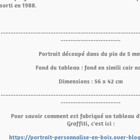
sorti en 1988.
-------------------------------------------------------
------------------------
Portrait découpé dans du pin de 5 mm
Fond du tableau : fond en simili cuir n
Dimensions : 56 x 42 cm
-------------------------------------------------------
------------------------
Pour savoir comment est fabriqué un tableau 
Graffiti, c'est ici :
https://portrait-personnalise-en-bois.over-bl