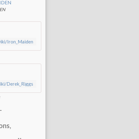
DEN
wiki/Iron_Maiden
wiki/Derek_Riggs
-
ons,