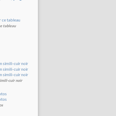
ce tableau
mili-cuir noir
os