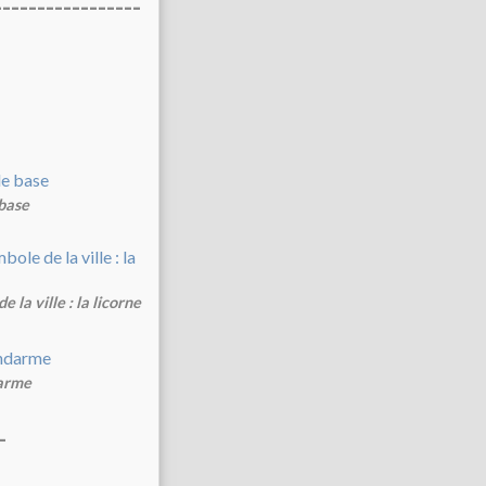
-----------------
base
la ville : la licorne
darme
-