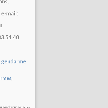
ons,
 e-mail:
m
33.54.40
 gendarme
,
armes
e gendarmerie