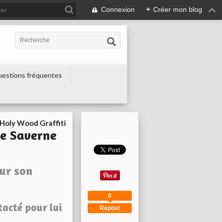
Connexion
+
Créer mon blog
estions fréquentes
Holy Wood Graffiti
e Saverne
ur son
0
tacté pour lui
Repost