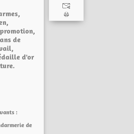
armes,
en,
 promotion,
 ans de
vail,
daille d'or
ture.
vants :
ndarmerie de