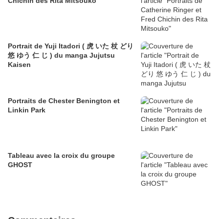
Chichin des Rita Mitsouko
Portrait de Yuji Itadori ( 虎 いた 杖 どり
悠 ゆう 仁 じ ) du manga Jujutsu
Kaisen
Portraits de Chester Benington et
Linkin Park
Tableau avec la croix du groupe
GHOST