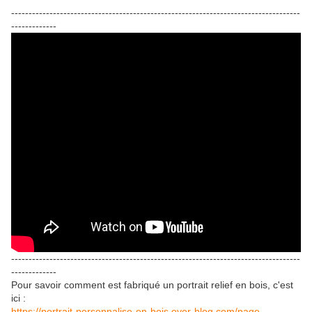
-----------------------------------------------------------------------------------
-------------
-----------------------------------------------------------------------------------
-------------
Pour savoir comment est fabriqué un portrait relief en bois, c'est
ici :
https://portrait-personnalise-en-bois.over-blog.com/page-