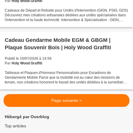
Par
Holy Wood Graffiti
Cadeaux de Départ et Retraite pour Unités d'Intervention (GIGN, PSIG, GOS)
Découvrez mes créations artisanales dédiées aux unités spécialisées dans
l'intervention et la haute technicité. Intervention & Spécialisation : GIGN,
PSIG, PSIG SABRE, EGM PI,...
Cadeau Gendarme Mobile EGM & GBGM |
Plaque Souvenir Bois | Holy Wood Graffiti
Publié le 10/07/2026 à 14:56
Par
Holy Wood Graffiti
Tableaux et Plaques d'Honneur Personnalisés pour Escadrons de
Gendarmerie Mobile Parce que la mobilité est au cœur des missions de
terrain, nos créations honorent le travail des unités dédiées à la surveillance
et à la protection des réseaux. Du Peloton...
Page suivante >
Hébergé par Overblog
Top articles